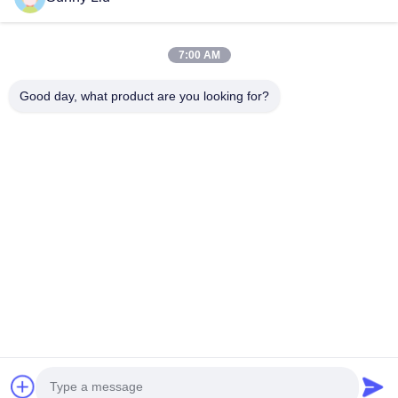
focus op onderzoek en ontwikkeling van heiproducten.
Wij
bieden u one-stop stapelmachineproducten en -diensten.
7:00 AM
Good day, what product are you looking for?
Huis
Producten
Video's
Ongeveer Ons
Fabrieksreis
Kwaliteitscontrole
Contacteer Ons
Verzoek Om Een Citaat
Gevallen
Tel: 86--18921287030
E-mail: apie@apiepiling.com
© 2026 APIE FOUNDATION EQUIPMENT （CHINA）LIMITED. All Rights
Reserved.