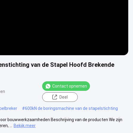
stichting van de Stapel Hoofd Brekende
Contact opnemen
gen
Deel
pelbreker
#
600kN de boringsmachine van de stapelstichting
s voor bouwwerkzaamheden Beschrijving van de producten We zijn
en, ...
Bekijk meer