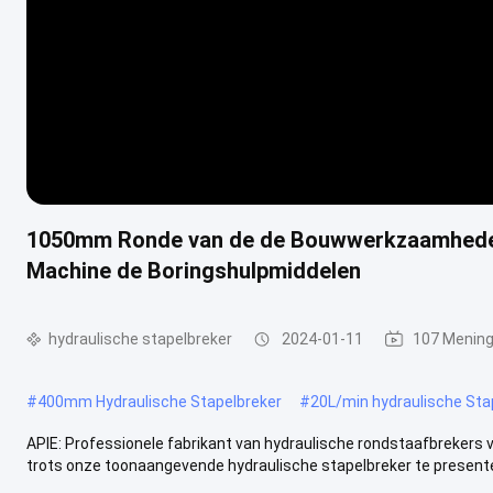
1050mm Ronde van de de Bouwwerkzaamheden
Machine de Boringshulpmiddelen
hydraulische stapelbreker
2024-01-11
107 Menin
#
400mm Hydraulische Stapelbreker
#
20L/min hydraulische Sta
APIE: Professionele fabrikant van hydraulische rondstaafbreker
trots onze toonaangevende hydraulische stapelbreker te presenter