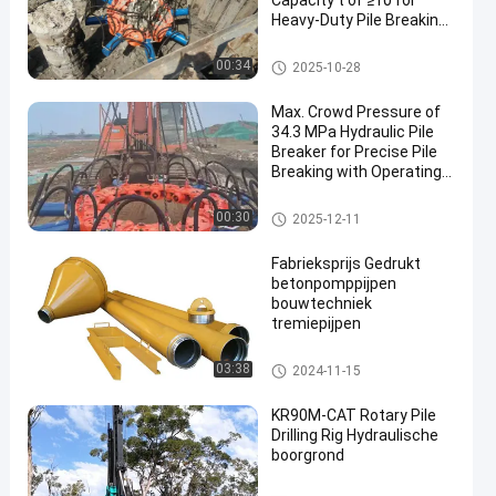
Capacity t of ≥10 for
Heavy-Duty Pile Breaking
Operations
hydraulische stapelbreker
00:34
2025-10-28
Max. Crowd Pressure of
34.3 MPa Hydraulic Pile
Breaker for Precise Pile
Breaking with Operating
Size of 1588×1588×1500
mm
hydraulische stapelbreker
00:30
2025-12-11
Fabrieksprijs Gedrukt
betonpomppijpen
bouwtechniek
tremiepijpen
Boorrig tool
03:38
2024-11-15
KR90M-CAT Rotary Pile
Drilling Rig Hydraulische
boorgrond