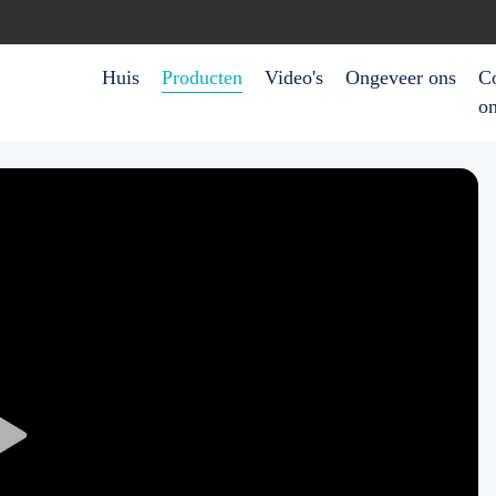
Huis
Producten
Video's
Ongeveer ons
Co
o
Play
Video