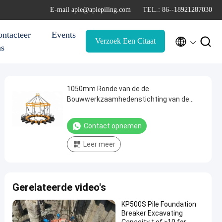
E-mail apie@apiepiling.com
TEL.: 86--18921287030
ntacteer
Events


Verzoek Een Citaat
ns
1050mm Ronde van de de
Bouwwerkzaamhedenstichting van de
Stapel Hoofd Brekende Machine de
Boringshulpmiddelen
Contact opnemen
Leer meer
Gerelateerde video's
KP500S Pile Foundation
Breaker Excavating