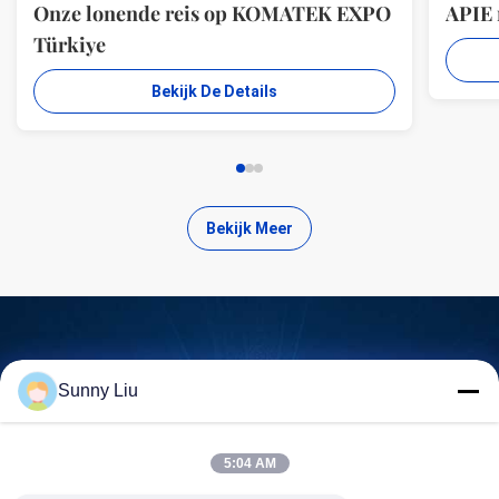
Onze lonende reis op KOMATEK EXPO
APIE
Türkiye
Bekijk De Details
Bekijk Meer
Zoek kwalitatief hoogwaardige
Sunny Liu
producten
5:04 AM