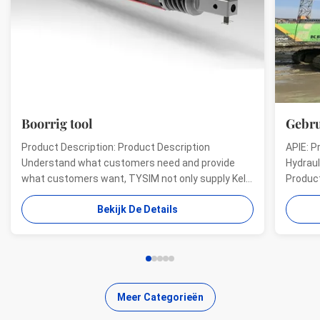
Boorrig tool
Gebru
Product Description: Product Description
APIE: P
Understand what customers need and provide
Hydraul
what customers want, TYSIM not only supply Kelly
Product
bars for drill rigs of world’s top brands, but also
offer a
Bekijk De Details
provide one-stop solution for the world foundation
providi
construction users. While providing customized
needs o
quality products, ...
...
Meer Categorieën