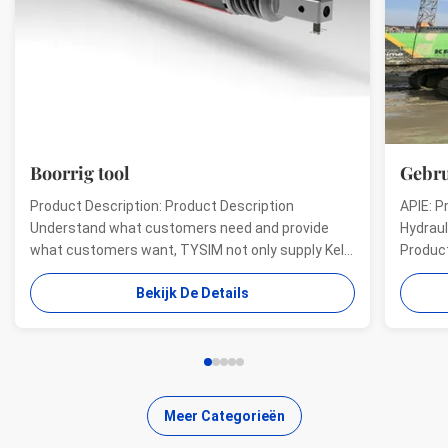
Boorrig tool
Gebru
Product Description: Product Description
APIE: P
Understand what customers need and provide
Hydraul
what customers want, TYSIM not only supply Kelly
Product
bars for drill rigs of world’s top brands, but also
offer a
Bekijk De Details
provide one-stop solution for the world foundation
providi
construction users. While providing customized
needs o
quality products, ...
...
Meer Categorieën