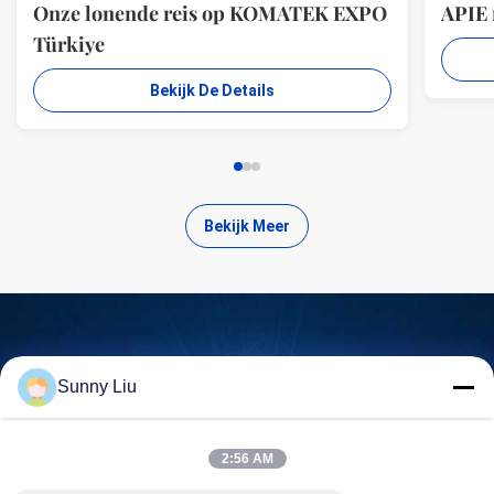
Onze lonende reis op KOMATEK EXPO
APIE
Türkiye
Bekijk De Details
Bekijk Meer
Zoek kwalitatief hoogwaardige
Sunny Liu
producten
2:56 AM