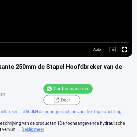
Auto
Picture-
Fullscre
in-
Picture
rkante 250mm de Stapel Hoofdbreker van de
Contact opnemen
gen
Deel
pelbreker
#
600kN de boringsmachine van de stapelstichting
 Beschrijving van de producten 1De toonaangevende hydraulische
ervult ....
Bekijk meer