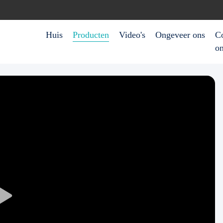
Huis
Producten
Video's
Ongeveer ons
Co
o
Play
Video