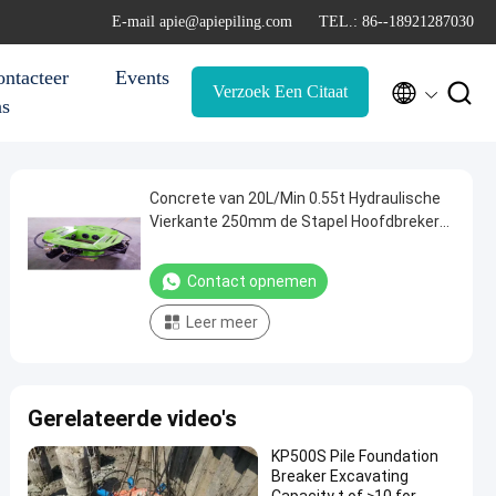
E-mail apie@apiepiling.com
TEL.: 86--18921287030
ntacteer
Events


Verzoek Een Citaat
ns
Concrete van 20L/Min 0.55t Hydraulische
Vierkante 250mm de Stapel Hoofdbreker
van de Stapelbreker
Contact opnemen
Leer meer
Gerelateerde video's
KP500S Pile Foundation
Breaker Excavating