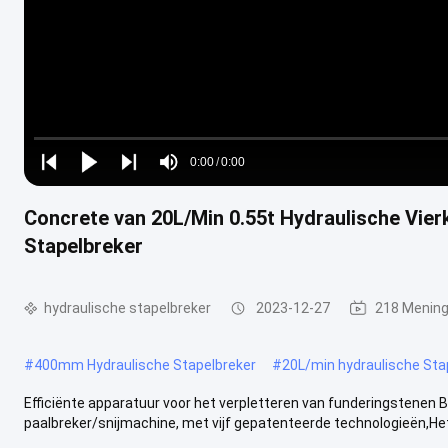
Loaded
:
0%
0:00
/
0:00
Play
Play
Play
Mute
Current
Duration
next
next
Concrete van 20L/Min 0.55t Hydraulische Vie
Time
Stapelbreker
hydraulische stapelbreker
2023-12-27
218 Menin
#
400mm Hydraulische Stapelbreker
#
20L/min hydraulische Sta
Efficiënte apparatuur voor het verpletteren van funderingstenen
paalbreker/snijmachine, met vijf gepatenteerde technologieën,Het v