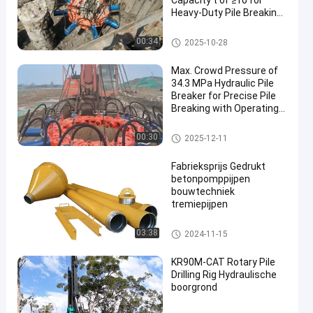
Capacity t of ≥10 for
Heavy-Duty Pile Breaking
Operations
hydraulische stapelbreker
00:34
2025-10-28
Max. Crowd Pressure of
34.3 MPa Hydraulic Pile
Breaker for Precise Pile
Breaking with Operating
en
Size of 1588×1588×1500
mm
hydraulische stapelbreker
00:30
2025-12-11
Fabrieksprijs Gedrukt
betonpomppijpen
bouwtechniek
tremiepijpen
Boorrig tool
03:38
2024-11-15
KR90M-CAT Rotary Pile
Drilling Rig Hydraulische
boorgrond