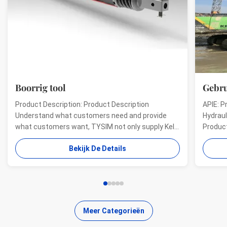
Boorrig tool
Gebru
Product Description: Product Description
APIE: P
Understand what customers need and provide
Hydraul
what customers want, TYSIM not only supply Kelly
Product
bars for drill rigs of world’s top brands, but also
offer a
Bekijk De Details
provide one-stop solution for the world foundation
providi
construction users. While providing customized
needs o
quality products, ...
...
Meer Categorieën