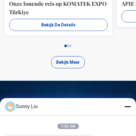
Onze lonende reis op KOMATEK EXPO
APIE
Türkiye
Bekijk De Details
Bekijk Meer
Zoek kwalitatief hoogwaardige
Sunny Liu
producten
7:52 AM