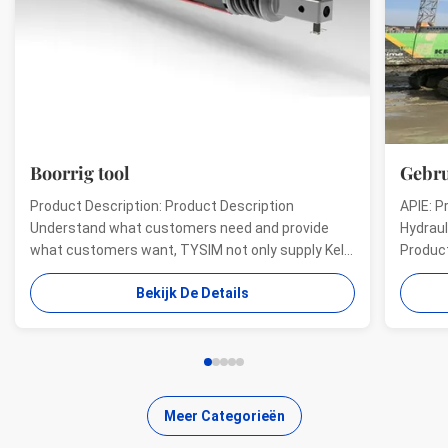
Boorrig tool
Gebru
Product Description: Product Description
APIE: P
Understand what customers need and provide
Hydraul
what customers want, TYSIM not only supply Kelly
Product
bars for drill rigs of world’s top brands, but also
offer a
Bekijk De Details
provide one-stop solution for the world foundation
providi
construction users. While providing customized
needs o
quality products, ...
...
Meer Categorieën