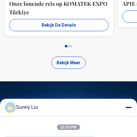
Onze lonende reis op KOMATEK EXPO
APIE
Türkiye
Bekijk De Details
Bekijk Meer
Zoek kwalitatief hoogwaardige
Sunny Liu
producten
11:53 PM