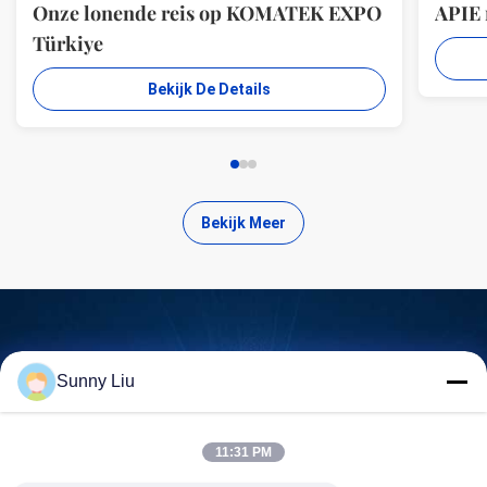
Onze lonende reis op KOMATEK EXPO
APIE
Türkiye
Bekijk De Details
Bekijk Meer
Zoek kwalitatief hoogwaardige
Sunny Liu
producten
11:31 PM