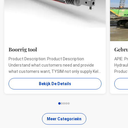
Boorrig tool
Gebru
Product Description: Product Description
APIE: P
Understand what customers need and provide
Hydraul
what customers want, TYSIM not only supply Kelly
Product
bars for drill rigs of world’s top brands, but also
offer a
Bekijk De Details
provide one-stop solution for the world foundation
providi
construction users. While providing customized
needs o
quality products, ...
...
Meer Categorieën