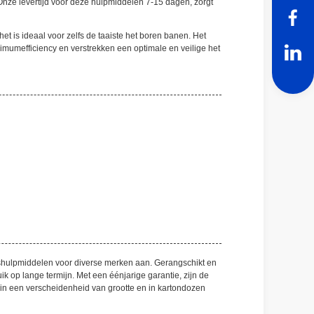
Onze levertijd voor deze hulpmiddelen 7-15 dagen, zorgt
t is ideaal voor zelfs de taaiste het boren banen. Het
mumefficiency en verstrekken een optimale en veilige het
gshulpmiddelen voor diverse merken aan. Gerangschikt en
 op lange termijn. Met een éénjarige garantie, zijn de
 in een verscheidenheid van grootte en in kartondozen