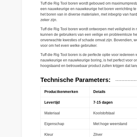
Tuff die Rig Tool boren wordt gebouwd om maximumprestati
een nauwkeurige en nauwkeurige het boren verrichting te v
het boren van in diverse materialen, met inbegrip van ha
zeker zijn.
Tuff die Rig Tool boren wordt ontworpen met veiligheid in m
kunnen de gebruikers van een veilige en probleemloze het
onverwachte kwesties of schade omvat zijn. Bovendien, wo
voor om het even welke gebruiker.
Tuff die Rig Tool boren is de perfecte optie voor iedere
nauwkeurige en nauwkeurige boring, is het perfect voor om
hoogstaand en betrouwbaar product zullen krijgen dat lang
Technische Parameters:
Productkenmerken
Details
Levertijd
7-15 dagen
Materiaal
Koolstofstaal
Eigenschap
Met hoge weerstand
Kleur
Zilver