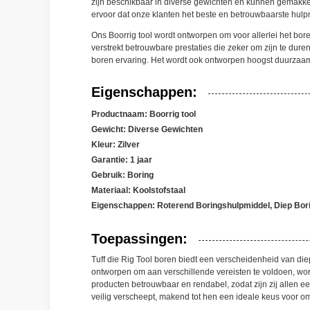
zijn beschikbaar in diverse gewichten en kunnen gemakkel
ervoor dat onze klanten het beste en betrouwbaarste hulpm
Ons Boorrig tool wordt ontworpen om voor allerlei het bor
verstrekt betrouwbare prestaties die zeker om zijn te d
boren ervaring. Het wordt ook ontworpen hoogst duurzaam
Eigenschappen:
Productnaam: Boorrig tool
Gewicht: Diverse Gewichten
Kleur: Zilver
Garantie: 1 jaar
Gebruik: Boring
Materiaal: Koolstofstaal
Eigenschappen: Roterend Boringshulpmiddel, Diep Bori
Toepassingen:
Tuff die Rig Tool boren biedt een verscheidenheid van d
ontworpen om aan verschillende vereisten te voldoen, wor
producten betrouwbaar en rendabel, zodat zijn zij allen 
veilig verscheept, makend tot hen een ideale keus voor o