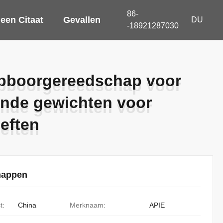
86-
een Citaat
Gevallen
DU
-18921287030
epboorgereedschap voor
epboorgereedschap voor
ende gewichten voor
ende gewichten voor
eften
eften
happen
t:
China
Merknaam:
APIE