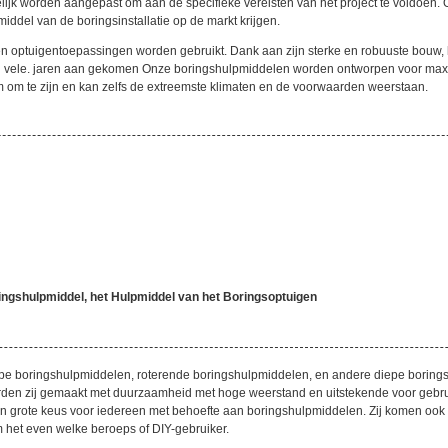
ijk worden aangepast om aan de specifieke vereisten van het project te voldoen. 
iddel van de boringsinstallatie op de markt krijgen.
en optuigentoepassingen worden gebruikt. Dank aan zijn sterke en robuuste bouw, he
uren vele. jaren aan gekomen Onze boringshulpmiddelen worden ontworpen voor maxi
 om te zijn en kan zelfs de extreemste klimaten en de voorwaarden weerstaan.
ngshulpmiddel, het Hulpmiddel van het Boringsoptuigen
iepe boringshulpmiddelen, roterende boringshulpmiddelen, en andere diepe borin
den zij gemaakt met duurzaamheid met hoge weerstand en uitstekende voor gebruik
een grote keus voor iedereen met behoefte aan boringshulpmiddelen. Zij komen ook
m het even welke beroeps of DIY-gebruiker.