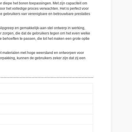
r diepe het boren toepassingen. Met zijn capaciteit om
or het volledige proces verwachten. Het is perfect voor
 de gebruikers van verenigbare en betrouwbare prestaties
tislipgreep en gemakkelijk-aan-stel ontwerp in werking,
r zorgen, die dat de gebruikers tegen om het even welke
 behoeften te passen, die tot het maken een grote optie
met materialen met hoge weerstand en ontworpen voor
erpakking, kunnen de gebruikers zeker zijn dat zij een