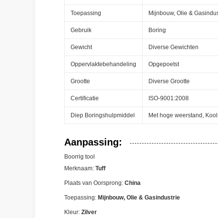
Toepassing
Mijnbouw, Olie & Gasindus
Gebruik
Boring
Gewicht
Diverse Gewichten
Oppervlaktebehandeling
Opgepoetst
Grootte
Diverse Grootte
Certificatie
ISO-9001:2008
Diep Boringshulpmiddel
Met hoge weerstand, Kools
Aanpassing:
Boorrig tool
Merknaam:
Tuff
Plaats van Oorsprong:
China
Toepassing:
Mijnbouw, Olie & Gasindustrie
Kleur:
Zilver