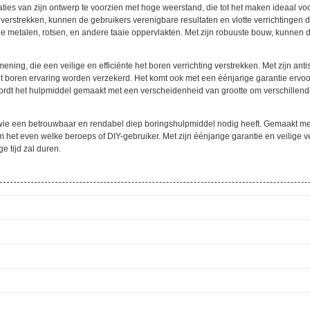
es van zijn ontwerp te voorzien met hoge weerstand, die tot het maken ideaal voo
erstrekken, kunnen de gebruikers verenigbare resultaten en vlotte verrichtingen do
rde metalen, rotsen, en andere taaie oppervlakten. Met zijn robuuste bouw, kunnen
ening, die een veilige en efficiënte het boren verrichting verstrekken. Met zijn an
 boren ervaring worden verzekerd. Het komt ook met een éénjarige garantie ervoo
rdt het hulpmiddel gemaakt met een verscheidenheid van grootte om verschillende
en wie een betrouwbaar en rendabel diep boringshulpmiddel nodig heeft. Gemaakt 
 het even welke beroeps of DIY-gebruiker. Met zijn éénjarige garantie en veilige v
e tijd zal duren.