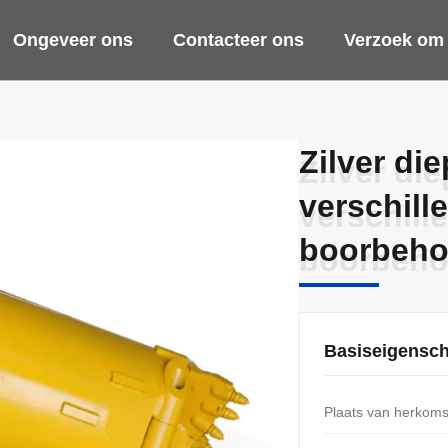
Ongeveer ons
Contacteer ons
Verzoek om 
Zilver di
Zilver di
verschill
verschill
boorbeho
boorbeho
Basiseigensc
Plaats van herkoms