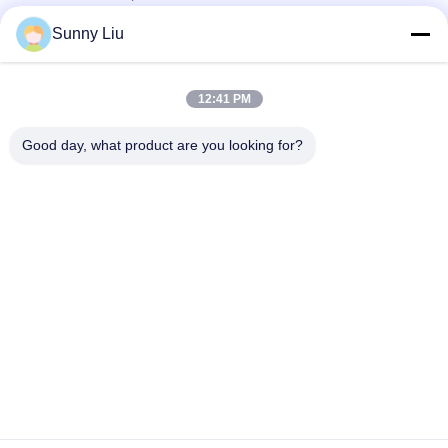
We zijn verheugd om na Komatek 2024 weer contact met jullie op
Sunny Liu
te nemen.
Ik zie je daar.
12:41 PM
Good day, what product are you looking for?
Vorig Bericht
Volgende Post
Huis
Producten
Video's
Ongeveer Ons
Fabrieksreis
Kwaliteitscontrole
Contacteer Ons
Verzoek Om Een Citaat
Gevallen
Tel: 0086-18921287030
E-mail: apie@apiepiling.com