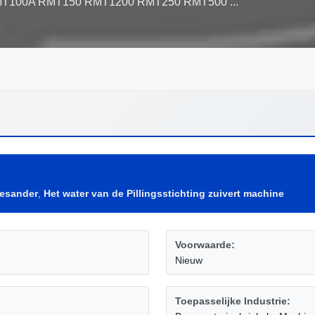
esander
,
Het water van de Pillingsstichting zuivert machine
Voorwaarde:
Nieuw
Toepasselijke Industrie: