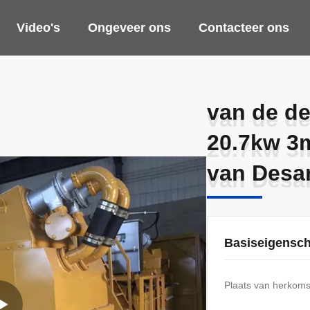
Video's
Ongeveer ons
Contacteer ons
van de d
van de d
20.7kw 3m
20.7kw 3m
van Desan
van Desan
Basiseigensc
Plaats van herkoms