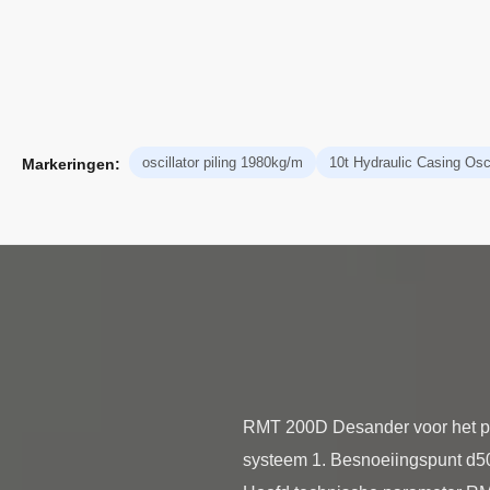
oscillator piling 1980kg/m
10t Hydraulic Casing Osci
Markeringen:
RMT 200D Desander voor het pil
systeem 1. Besnoeiingspunt d50