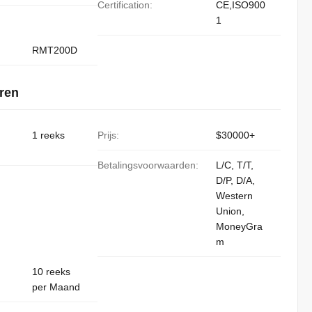
Certification:
CE,ISO900
1
RMT200D
ren
1 reeks
Prijs:
$30000+
Betalingsvoorwaarden:
L/C, T/T,
D/P, D/A,
Western
Union,
MoneyGra
m
10 reeks
per Maand