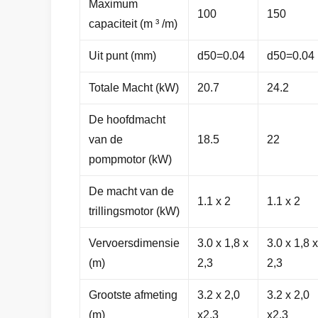
Maximum
100
150
capaciteit (m ³ /m)
Uit punt (mm)
d50=0.04
d50=0.04
Totale Macht (kW)
20.7
24.2
De hoofdmacht
van de
18.5
22
pompmotor (kW)
De macht van de
1.1 x 2
1.1 x 2
trillingsmotor (kW)
Vervoersdimensie
3.0 x 1,8 x
3.0 x 1,8 x
(m)
2,3
2,3
Grootste afmeting
3.2 x 2,0
3.2 x 2,0
(m)
x2.3
x2.3