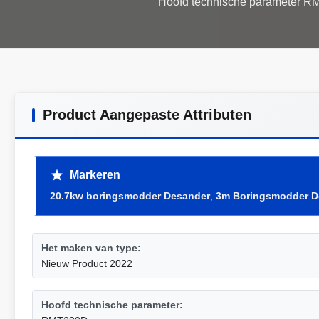
Product Aangepaste Attributen
Markeren
20.7kw boringsmodder Desander
,
3m Boringsmodder D
Het maken van type:
Nieuw Product 2022
Hoofd technische parameter: