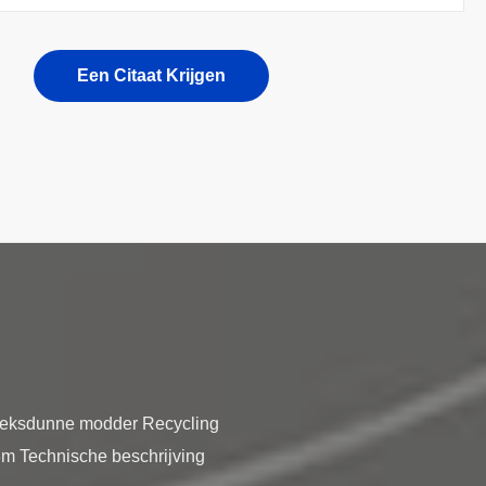
Een Citaat Krijgen
reeksdunne modder Recycling
3m Technische beschrijving