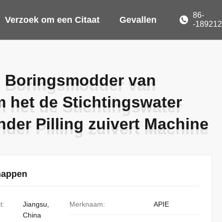
86-
Verzoek om een Citaat
Gevallen
-18921
e Boringsmodder van
e Boringsmodder van
 het de Stichtingswater
 het de Stichtingswater
der Pilling zuivert Machine
der Pilling zuivert Machine
happen
t:
Jiangsu,
Merknaam:
APIE
China