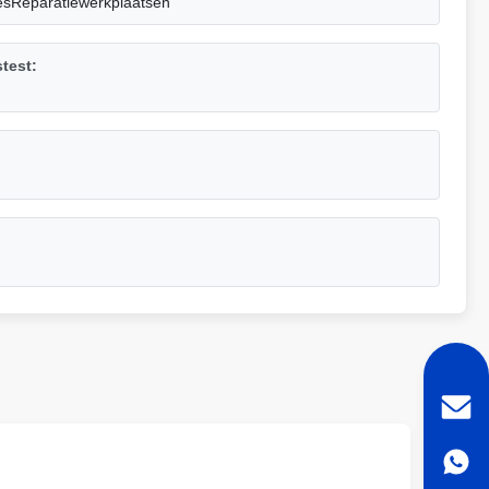
esReparatiewerkplaatsen
test: