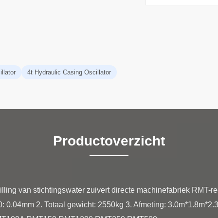
llator
4t Hydraulic Casing Oscillator
Productoverzicht
ling van stichtingswater zuivert directe machinefabriek RMT-
: 0.04mm 2. Totaal gewicht: 2550kg 3. Afmeting: 3.0m*1.8m*2.