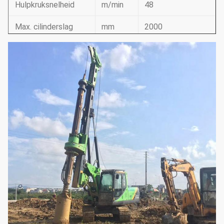
Hulpkruksnelheid
m/min
48
Max. cilinderslag
mm
2000
Mast het zij harken
°
±3
Mast die vooruit
°
4
harkt
Systeemdruk
mpa
34.3
Proefdruk
mpa
3.9
Max. het lopen
km/h
2.8
snelheid
Max.
kN
98
trekkrachtkracht
Werkende hoogte
mm
10600