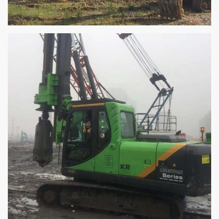
Werkende breedte
mm
2690
Vervoerhoogte
mm
3250
Vervoerbreedte
mm
2690
Vervoerlengte
mm
9500
Totaal gewicht
t
20