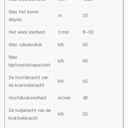
Max. het boren
m
20
diepte
Het werk snelheid
t/min
8~30
Max. cilinderdruk
kN
60
Max.
kN
90
hijstoestelcapaciteit
De hoofdkracht van
kN
65
de kruktrekkracht
Hoofdkruksnelheid
m/min
48
De hulpkracht van de
kN
20
kruktrekkracht