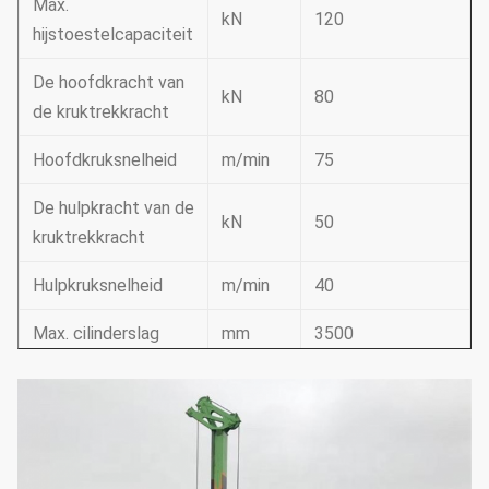
Max.
kN
120
hijstoestelcapaciteit
De hoofdkracht van
kN
80
de kruktrekkracht
Hoofdkruksnelheid
m/min
75
De hulpkracht van de
kN
50
kruktrekkracht
Hulpkruksnelheid
m/min
40
Max. cilinderslag
mm
3500
Mast het zij harken
°
±3
Mast die vooruit
°
4
harkt