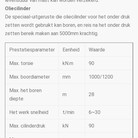
levensduur van mast kan worden verzekerd.
Oliecilinder
De speciaal-uitgeruste die oliecilinder voor het onder druk
zetten wordt gebruikt kan boren, en reis na het onder druk
zetten bereik maken aan 5000mm krachtig.
Prestatiesparameter
Eenheid
Waarde
Max. torsie
kN.m
90
Max. boordiameter
mm
1000/1200
Max. het boren
m
28
diepte
Het werk snelheid
t/min
6~30
Max. cilinderdruk
kN
90