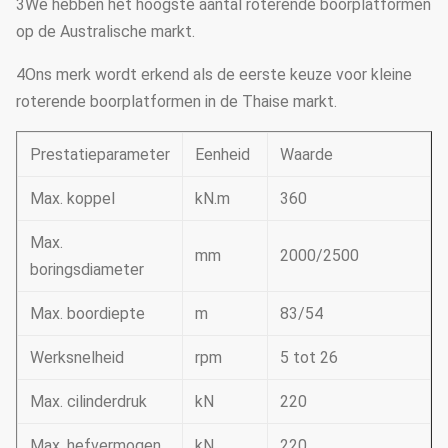
3We hebben het hoogste aantal roterende boorplatformen
op de Australische markt.
4Ons merk wordt erkend als de eerste keuze voor kleine
roterende boorplatformen in de Thaise markt.
Prestatieparameter
Eenheid
Waarde
Max. koppel
kN.m
360
Max.
mm
2000/2500
boringsdiameter
Max. boordiepte
m
83/54
Werksnelheid
rpm
5 tot 26
Max. cilinderdruk
kN
220
Max. hefvermogen
kN
220