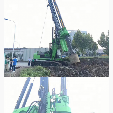
Mast naar achteren
°
90
raken
Systeemdruk
MPA
35
Druk van de piloot
MPA
4
Max. loopsnelheid
km/uur
1.4
Max. trekkracht.
kN
585
Operatiekracht
mm
22605
Werkwijdte
mm
4300
Transporthoogte
mm
3646
Transportbreedte
mm
3000