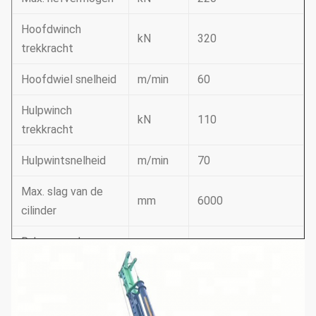
Hoofdwinch
kN
320
trekkracht
Hoofdwiel snelheid
m/min
60
Hulpwinch
kN
110
trekkracht
Hulpwintsnelheid
m/min
70
Max. slag van de
mm
6000
cilinder
Raken aan de
°
± 5
mastside
Masten naar voren
°
5
raken