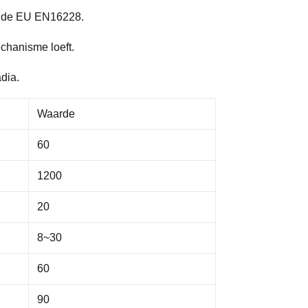
van de EU EN16228.
echanisme loeft.
dia.
Waarde
60
1200
20
8~30
60
90