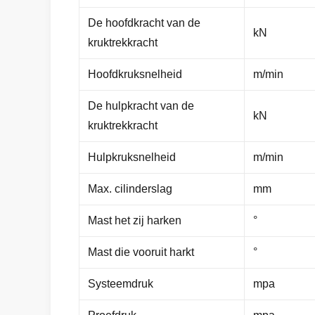
De hoofdkracht van de
kN
kruktrekkracht
Hoofdkruksnelheid
m/min
De hulpkracht van de
kN
kruktrekkracht
Hulpkruksnelheid
m/min
Max. cilinderslag
mm
Mast het zij harken
°
Mast die vooruit harkt
°
Systeemdruk
mpa