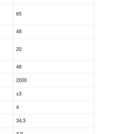
65
48
20
48
2000
±3
4
34.3