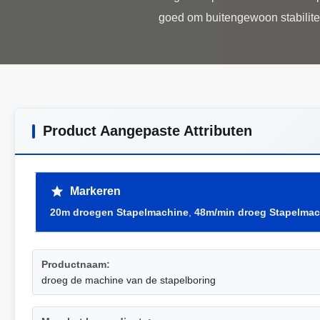
Product Aangepaste Attributen
Markeren
20m droegen Stapelmachine
,
48m/min droeg Stapelmac
Productnaam:
droeg de machine van de stapelboring