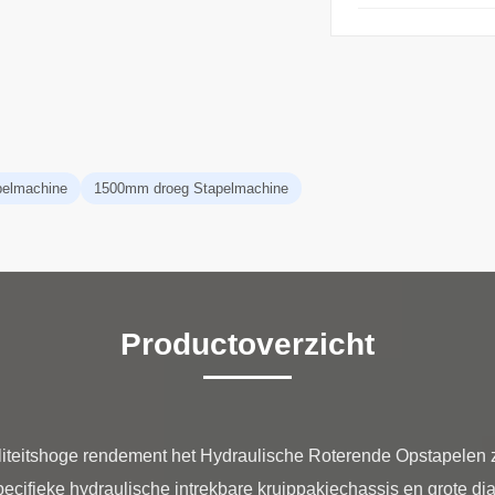
elmachine
1500mm droeg Stapelmachine
Productoverzicht
iteitshoge rendement het Hydraulische Roterende Opstapelen 
pecifieke hydraulische intrekbare kruippakjechassis en grote 