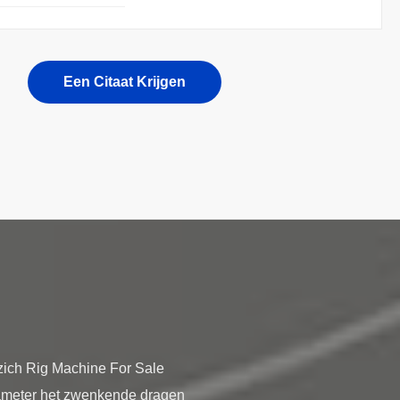
Een Citaat Krijgen
zich Rig Machine For Sale
diameter het zwenkende dragen