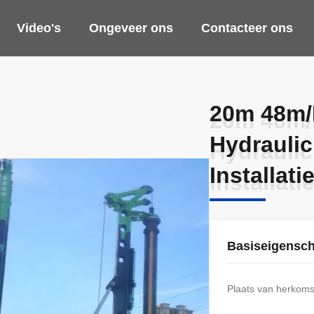
Video's
Ongeveer ons
Contacteer ons
20m 48m/
20m 48m/
Hydrauli
Hydrauli
Installati
Installati
Basiseigensc
Plaats van herkoms