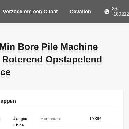
86-
Verzoek om een Citaat
Gevallen
-18921
Min Bore Pile Machine
Min Bore Pile Machine
c Roterend Opstapelend
c Roterend Opstapelend
ece
ece
happen
t:
Jiangsu,
Merknaam:
TYSIM
China