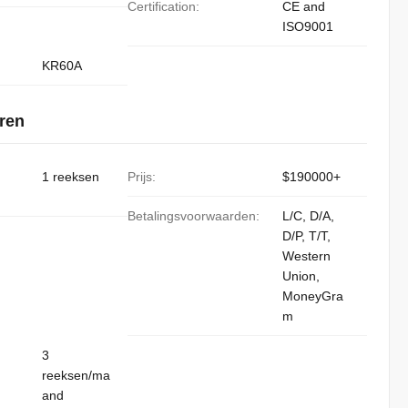
Certification:
CE and
ISO9001
KR60A
ren
1 reeksen
Prijs:
$190000+
Betalingsvoorwaarden:
L/C, D/A,
D/P, T/T,
Western
Union,
MoneyGra
m
3
reeksen/ma
and