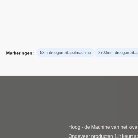
52m droegen Stapelmachine
2700mm droegen Stap
Markeringen:
Hoog - de Machine van het kwal
Ongeveer producten 1.It keurt s