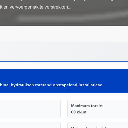
hine
,
hydraulisch roterend opstapelend installatiece
Maximum torsie:
60 kN.m