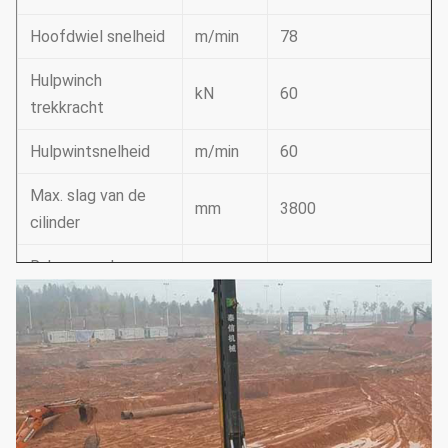
Hoofdwiel snelheid
m/min
78
Hulpwinch
kN
60
trekkracht
Hulpwintsnelheid
m/min
60
Max. slag van de
mm
3800
cilinder
Raken aan de
°
±3
mastside
Masten naar voren
°
5
raken
Systeemdruk
MPA
34.3