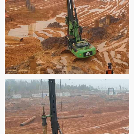
Druk van de piloot
MPA
3.9
Max. loopsnelheid
km/uur
2.8
Max. trekkracht.
kN
229
Rondingsradius van
m
4
de staart
Operatiekracht
mm
16175
Werkwijdte
mm
3390
Transporthoogte
mm
3655
Transportbreedte
mm
3390
Transportlengte
mm
14765
Totaal gewicht
t
40