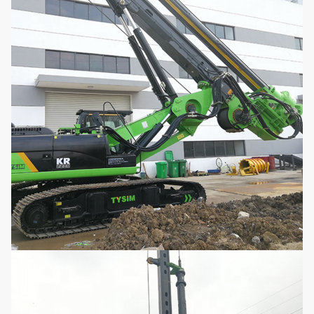
Vervoerbreedte
mm
3100
Vervoerlengte
mm
13230
Totaal gewicht
t
49