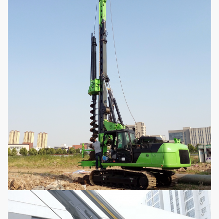
Mast het zij harken
°
±3
Mast die vooruit
°
5
harken
Systeemdruk
mpa
35
Proefdruk
mpa
4
Max. het lopen
km/h
3
snelheid
Max.
kN
240
trekkrachtkracht
Werkende hoogte
mm
19152
Werkende breedte
mm
4100
Vervoerhoogte
mm
3321