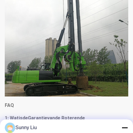
FAQ
1: WatisdeGarantievande Roterende
Boringsinstallatie?
Sunny Liu