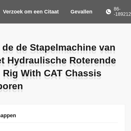
86-
Verzoek om een Citaat
Gevallen
-18921
 de de Stapelmachine van
 de de Stapelmachine van
t Hydraulische Roterende
t Hydraulische Roterende
 Rig With CAT Chassis
 Rig With CAT Chassis
boren
boren
happen