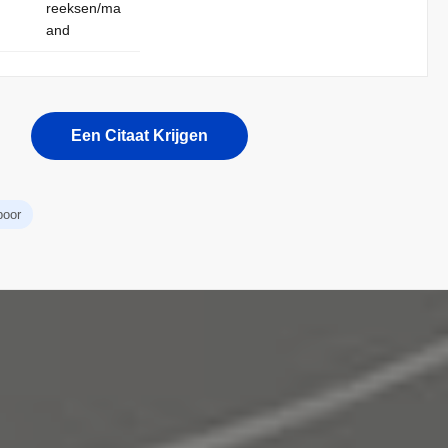
reeksen/ma
and
Een Citaat Krijgen
boor