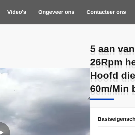
Video's
Ongeveer ons
Contacteer ons
5 aan van
5 aan van
26Rpm he
26Rpm he
Hoofd die
Hoofd die
60m/Min 
60m/Min 
Basiseigensc