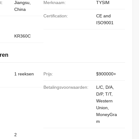
t:
Jiangsu,
Merknaam:
TYSIM
China
Certification:
CE and
ISO9001
KR360C
ren
1 reeksen
Prijs:
$900000+
Betalingsvoorwaarden:
L/C, D/A,
D/P, T/T,
Western
Union,
MoneyGra
m
2