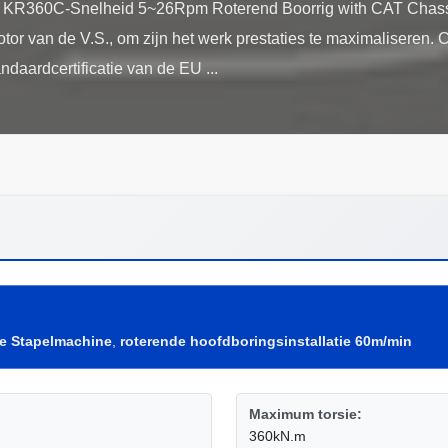
die KR360C-Snelheid 5~26Rpm Roterend Boorrig with CAT Cha
r van de V.S., om zijn het werk prestaties te maximaliseren. C
e Stapelmachine
,
roterende hoofdboringsinstallatie 60m/min
Maximum torsie:
360kN.m