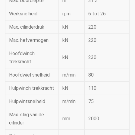
Max. boordiepte
m
31.2
Werksnelheid
rpm
6 tot 26
Max. cilinderdruk
kN
220
Max. hefvermogen
kN
220
Hoofdwinch
kN
230
trekkracht
Hoofdwiel snelheid
m/min
80
Hulpwinch trekkracht
kN
110
Hulpwintsnelheid
m/min
75
Max. slag van de
mm
2000
cilinder