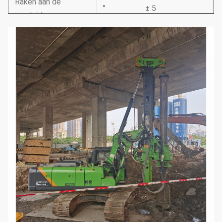
Raken aan de
°
± 5
mastside
Masten naar voren
°
5
raken
Systeemdruk
MPA
35
Druk van de piloot
MPA
3.9
Max. loopsnelheid
km/uur
1.5
Max. trekkracht.
kN
510
Operatiekracht
mm
10915
Werkwijdte
mm
4300
Transporthoogte
mm
3395