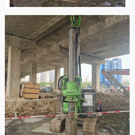
Transportbreedte
mm
3000
Transportlengte
mm
10645
Totaal gewicht
t
65