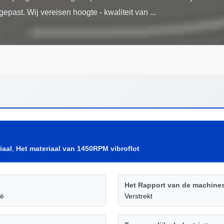
iaal
,
Het materiaal van 1450RPM vibroflot
Het Rapport van de machines
ië
Verstrekt