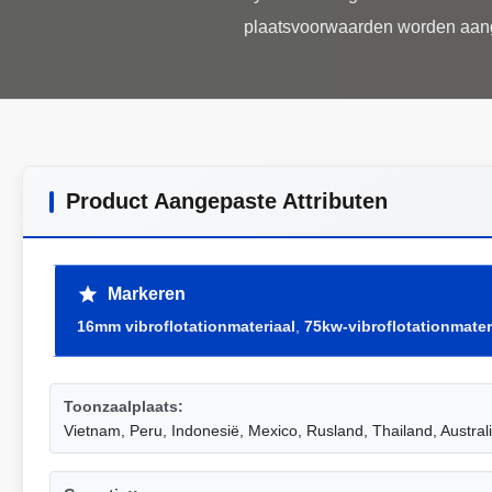
Product Aangepaste Attributen
Markeren
16mm vibroflotationmateriaal
,
75kw-vibroflotationmater
Toonzaalplaats:
Vietnam, Peru, Indonesië, Mexico, Rusland, Thailand, Austral