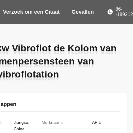
86-
Verzoek om een Citaat
Gevallen
-18921
w Vibroflot de Kolom van
w Vibroflot de Kolom van
amenpersensteen van
amenpersensteen van
vibroflotation
vibroflotation
happen
t:
Jiangsu,
Merknaam:
APIE
China