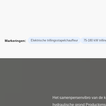
Elektrische trillingsstapelchauffeur
75-180 kW trilli
Markeringen:
Het samenpersenvibro van de kol
hydraulische grond Productomsc