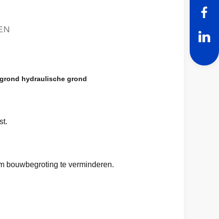
EN
tgrond hydraulische grond
st.
om bouwbegroting te verminderen.