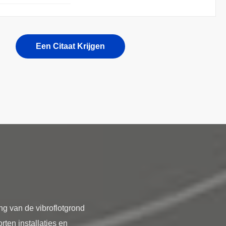
Een Citaat Krijgen
ng van de vibroflotgrond
ten installaties en