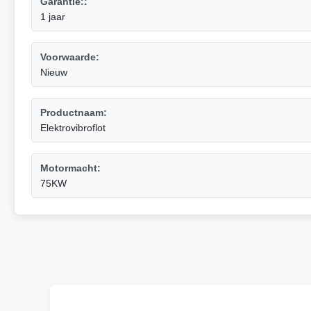
Garantie::
1 jaar
Voorwaarde:
Nieuw
Productnaam:
Elektrovibroflot
Motormacht:
75KW