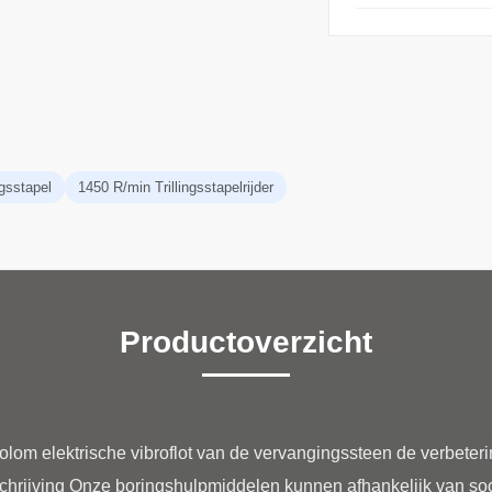
ngsstapel
1450 R/min Trillingsstapelrijder
Productoverzicht
om elektrische vibroflot van de vervangingssteen de verbeteri
hrijving Onze boringshulpmiddelen kunnen afhankelijk van soor