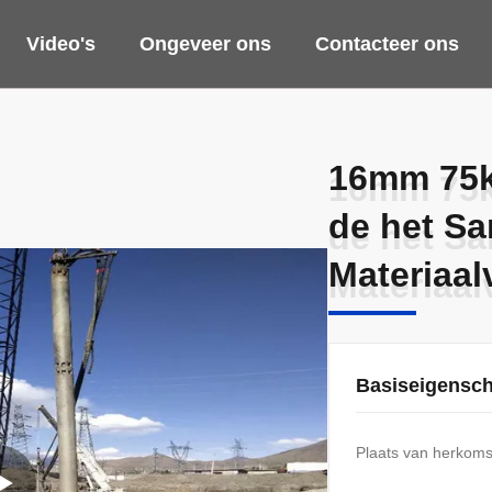
Video's
Ongeveer ons
Contacteer ons
16mm 75k
16mm 75k
de het S
de het S
Materiaal
Materiaal
Basiseigensc
Plaats van herkoms