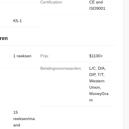
Certification:
CE and
ISO9001
K5-1
ren
1 reeksen
Prijs:
$1100+
Betalingsvoorwaarden:
L/C, D/A,
D/P, T/T,
Western
Union,
MoneyGra
m
15
reeksen/ma
and