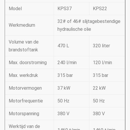
Model
KPS37
KPS22
32# of 46# slijtagebestendige
Werkmedium
hydraulische olie
Volume van de
470 L
320 liter
brandstoftank
Max. doorstroming
240 l/min
120 l/min
Max. werkdruk
315 bar
315 bar
Motorvermogen
37 kW
22 kW
Motorfrequentie
50 Hz
50 Hz
Motorspanning
380 V
380 V
Werktijd van de