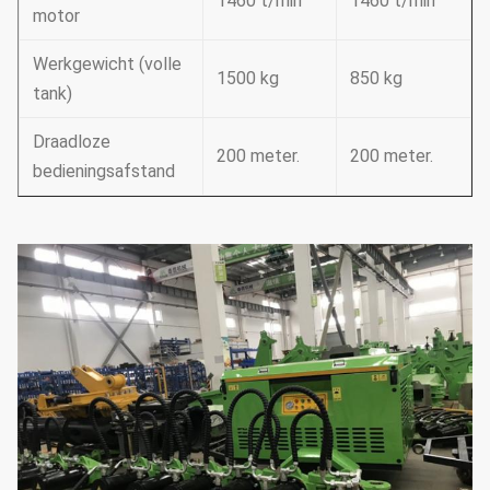
1460 t/min
1460 t/min
motor
Werkgewicht (volle
1500 kg
850 kg
tank)
Draadloze
200 meter.
200 meter.
bedieningsafstand