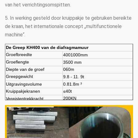
van het verrichtingsomspitten.
5. In werking gesteld door kruippakje te gebruiken bereikte
de kraan, het internationale concept „multifunctionele
machine“.
De Greep KH400 van de diafragmamuur
Groefbreedte
4001000mm
Groeflengte
3500 mm
Diepte van de groef
060m
Greepgewicht
9.8 - 11
.
9t
Uitgravingsvolume
0.81.8m ³
Kruippakjekranen
≤40t
200KN
Vereisten
trekkracht
Minimumordehoeveelheid
1 reeks