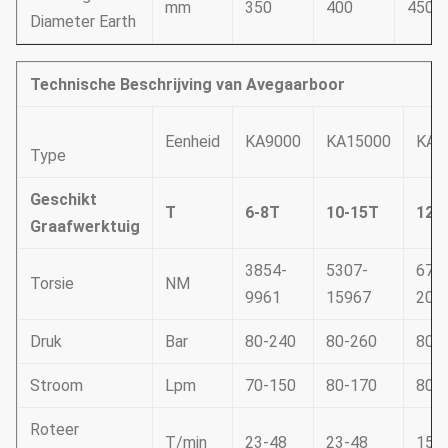
mm
350
400
450
Diameter Earth
Technische Beschrijving van Avegaarboor
Eenheid
KA9000
KA15000
KA2
Type
Geschikt
T
6-8T
10-15T
12-
Graafwerktuig
3854-
5307-
671
Torsie
NM
9961
15967
209
Druk
Bar
80-240
80-260
80-
Stroom
Lpm
70-150
80-170
80-
Roteer
T/min
23-48
23-48
15-