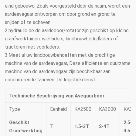
eind gebouwd. Zoals voorgesteld door de naam, wordt een
aardeavegaar ontworpen om door grond en grond te
snijden of te schaven.
2.hydraulic de de aardeboor/rotator zijn geschikt op kleine
graafwerktuigen, wielladers, landbouwbedrijfladers of
tractoren met voorladers.
3.Meet al uw landbouwbehoeften met de prachtige
machine van de aardeavegaar, Deze efficiënte en duurzame
machine van de aardeavegaar zijn beschikbaar aan
concurrerende tarieven. De logistiekdienst.
Technische Beschrijving van Avegaarboor
Type
Eenheid
KA2500
KA3000
KA35
Geschikt
2.5-
T
1.5-3T
2-4T
Graafwerktuig
4.5T