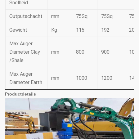
Snelheid
Outputschacht
mm
75Sq
75Sq
75S
Gewicht
Kg
115
192
200
Max Auger
Diameter Clay
mm
800
900
100
/Shale
Max Auger
mm
1000
1200
140
Diameter Earth
Productdetails