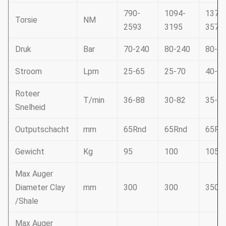
790-
1094-
1374
Torsie
NM
2593
3195
3578
Druk
Bar
70-240
80-240
80-2
Stroom
Lpm
25-65
25-70
40-8
Roteer
T/min
36-88
30-82
35-7
Snelheid
Outputschacht
mm
65Rnd
65Rnd
65Rn
Gewicht
Kg
95
100
105
Max Auger
Diameter Clay
mm
300
300
350
/Shale
Max Auger