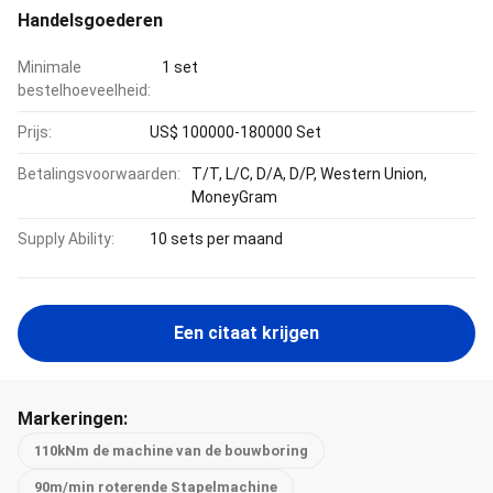
Handelsgoederen
Minimale
1 set
bestelhoeveelheid:
Prijs:
US$ 100000-180000 Set
Betalingsvoorwaarden:
T/T, L/C, D/A, D/P, Western Union,
MoneyGram
Supply Ability:
10 sets per maand
Een citaat krijgen
Markeringen:
110kNm de machine van de bouwboring
90m/min roterende Stapelmachine