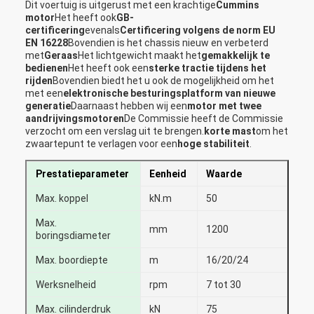
Dit voertuig is uitgerust met een krachtige
Cummins
motor
Het heeft ook
GB-
certificering
evenals
Certificering volgens de norm EU
EN 16228
Bovendien is het chassis nieuw en verbeterd
met
Geraas
Het lichtgewicht maakt het
gemakkelijk te
bedienen
Het heeft ook een
sterke tractie tijdens het
rijden
Bovendien biedt het u ook de mogelijkheid om het
met een
elektronische besturingsplatform van nieuwe
generatie
Daarnaast hebben wij een
motor met twee
aandrijvingsmotoren
De Commissie heeft de Commissie
verzocht om een verslag uit te brengen.
korte mast
om het
zwaartepunt te verlagen voor een
hoge stabiliteit
.
Prestatieparameter
Eenheid
Waarde
Max. koppel
kN.m
50
Max.
mm
1200
boringsdiameter
Max. boordiepte
m
16/20/24
Werksnelheid
rpm
7 tot 30
Max. cilinderdruk
kN
75