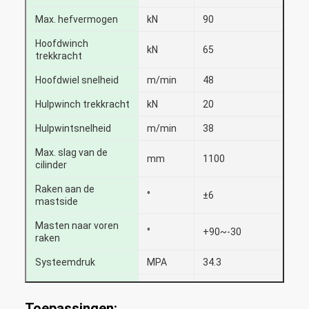
Max. hefvermogen
kN
90
Hoofdwinch
kN
65
trekkracht
Hoofdwiel snelheid
m/min
48
Hulpwinch trekkracht
kN
20
Hulpwintsnelheid
m/min
38
Max. slag van de
mm
1100
cilinder
Raken aan de
°
±6
mastside
Masten naar voren
°
+90~-30
raken
Systeemdruk
MPA
34.3
Druk van de piloot
MPA
3.9
Toepassingen: