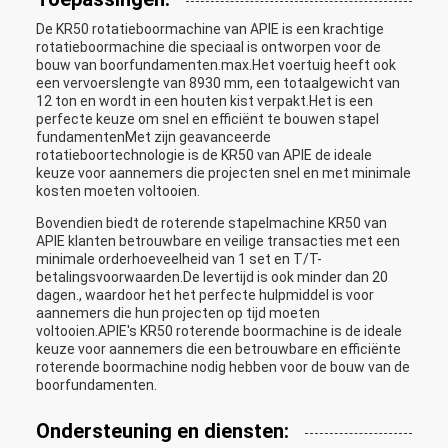
Max. loopsnelheid
km/uur
5.6
De KR50 rotatieboormachine van APIE is een krachtige
Max. trekkracht.
kN
220
rotatieboormachine die speciaal is ontworpen voor de
bouw van boorfundamenten.max.Het voertuig heeft ook
Operatiekracht
mm
10740
een vervoerslengte van 8930 mm, een totaalgewicht van
12 ton en wordt in een houten kist verpakt.Het is een
Werkwijdte
mm
2800
perfecte keuze om snel en efficiënt te bouwen stapel
fundamentenMet zijn geavanceerde
Transporthoogte
mm
3040
rotatieboortechnologie is de KR50 van APIE de ideale
keuze voor aannemers die projecten snel en met minimale
Transportbreedte
mm
2800
kosten moeten voltooien.
Transportlengte
mm
12850
Bovendien biedt de roterende stapelmachine KR50 van
APIE klanten betrouwbare en veilige transacties met een
Totaal gewicht
t
25
minimale orderhoeveelheid van 1 set en T/T-
betalingsvoorwaarden.De levertijd is ook minder dan 20
dagen., waardoor het het perfecte hulpmiddel is voor
aannemers die hun projecten op tijd moeten
voltooien.APIE's KR50 roterende boormachine is de ideale
keuze voor aannemers die een betrouwbare en efficiënte
roterende boormachine nodig hebben voor de bouw van de
boorfundamenten.
Ondersteuning en diensten: