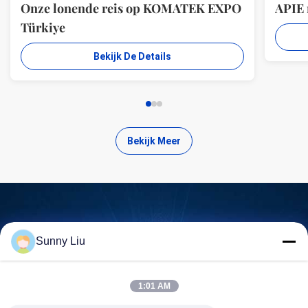
Onze lonende reis op KOMATEK EXPO
APIE
Türkiye
Bekijk De Details
Bekijk Meer
Zoek kwalitatief hoogwaardige
Sunny Liu
producten
1:01 AM