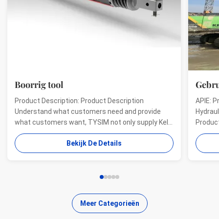
Boorrig tool
Gebru
Product Description: Product Description
APIE: P
Understand what customers need and provide
Hydraul
what customers want, TYSIM not only supply Kelly
Product
bars for drill rigs of world’s top brands, but also
offer a
Bekijk De Details
provide one-stop solution for the world foundation
providi
construction users. While providing customized
needs o
quality products, ...
...
Meer Categorieën