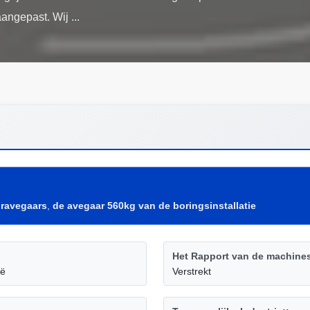
oravegaars
,
de avegaar 560kg van de boringsinstallatie
Het Rapport van de machines
ië
Verstrekt