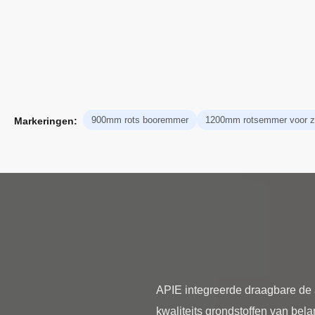
900mm rots booremmer
1200mm rotsemmer voor zi
Markeringen:
APIE integreerde draagbare de 
kwaliteits grondstoffen van bel