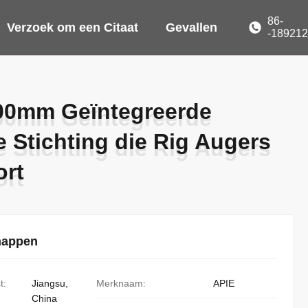
86-
Verzoek om een Citaat
Gevallen
-18921
0mm Geïntegreerde
0mm Geïntegreerde
 Stichting die Rig Augers
 Stichting die Rig Augers
ort
ort
happen
t:
Jiangsu,
Merknaam:
APIE
China