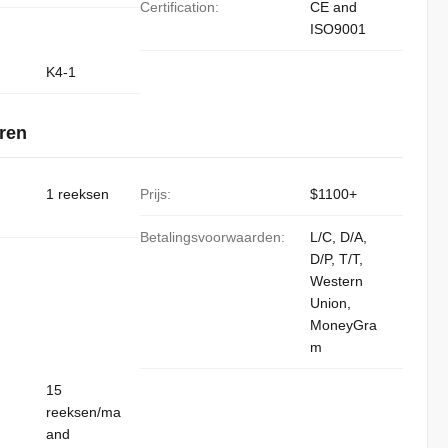
Certification:
CE and
ISO9001
K4-1
ren
1 reeksen
Prijs:
$1100+
Betalingsvoorwaarden:
L/C, D/A,
D/P, T/T,
Western
Union,
MoneyGra
m
15
reeksen/ma
and