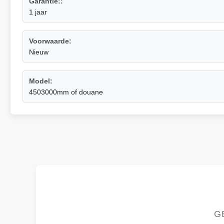
Garantie::
1 jaar
Voorwaarde:
Nieuw
Model:
4503000mm of douane
G