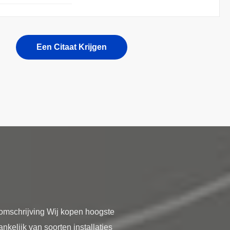
Een Citaat Krijgen
tomschrijving Wij kopen hoogste
kelijk van soorten installaties