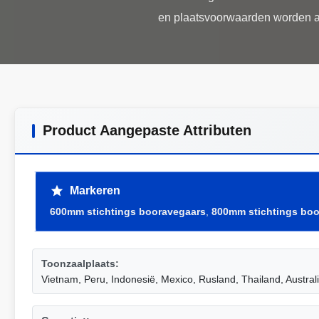
Product Aangepaste Attributen
Markeren
600mm stichtings booravegaars
,
800mm stichtings bo
Toonzaalplaats:
Vietnam, Peru, Indonesië, Mexico, Rusland, Thailand, Austral