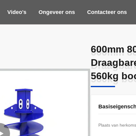
Video's
Ongeveer ons
Contacteer ons
600mm 80
600mm 80
Draagbare
Draagbare
560kg bo
560kg bo
Basiseigensc
Plaats van herkoms