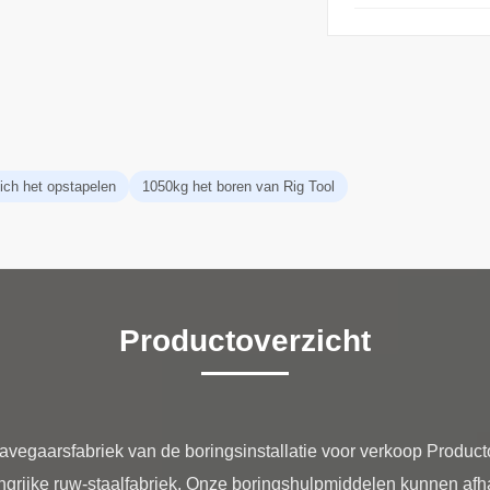
ch het opstapelen
1050kg het boren van Rig Tool
Productoverzicht
avegaarsfabriek van de boringsinstallatie voor verkoop Produc
angrijke ruw-staalfabriek. Onze boringshulpmiddelen kunnen afhan