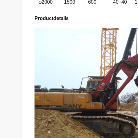
φ2000
1500
600
40+40
1
Productdetails